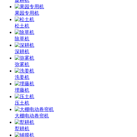
旋耕机
果园专用机
松土机
除草机
深耕机
弥雾机
洗姜机
埋藤机
压土机
大棚电动卷帘机
犁耕机