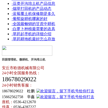
·豆类开沟培土机产品信息
·烟草打田机的产品动态
·蓝莓覆土机保修期是多久
·葡萄旋耕机哪家的好
·全国最畅销的甘蔗中耕机
·白萝卜种植最需要的农具
·草药起垄机的详细介绍
·草药耕地机最好怎么存放
田园管理机、微耕机、开沟培土机
安丘市欧德机械有限公司
24小时全国服务热线：
18678029022
24小时销售客服：
18678029022 杜鹏
15662562758 辛鑫
座机：
0536-4212670
传真：
0536-4287227