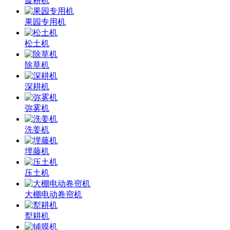
旋耕机
果园专用机
松土机
除草机
深耕机
弥雾机
洗姜机
埋藤机
压土机
大棚电动卷帘机
犁耕机