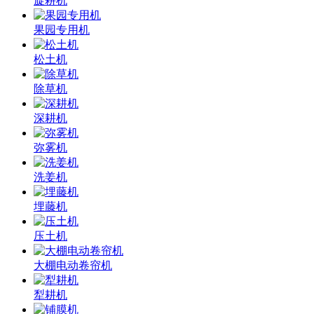
旋耕机
果园专用机
松土机
除草机
深耕机
弥雾机
洗姜机
埋藤机
压土机
大棚电动卷帘机
犁耕机