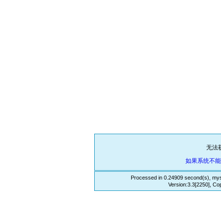
无法
如果系统不
Processed in 0.24909 second(s), mys
Version:3.3[2250], Co