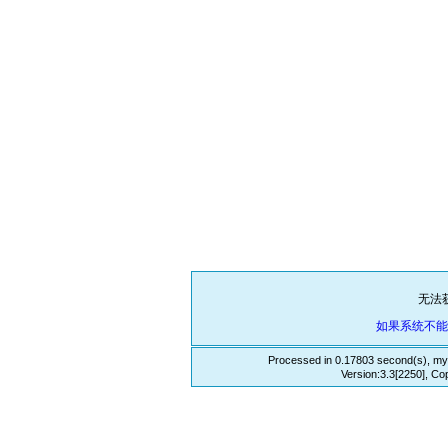
无法
如果系统不
Processed in 0.17803 second(s), my
Version:3.3[2250], Co